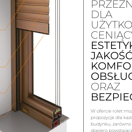
PRZEZ
DLA
UŻYTK
CENIĄC
ESTETY
JAKOŚ
KOMFO
OBSŁU
ORAZ
BEZPI
W ofercie rolet mo
propozycje dla ka
budynku, zarówno s
dopiero powstając