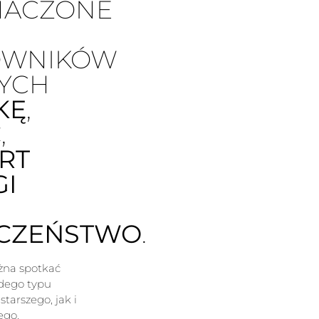
NACZONE
OWNIKÓW
YCH
KĘ
,
Ć
,
RT
GI
ECZEŃSTWO
.
żna spotkać
żdego typu
tarszego, jak i
ego.